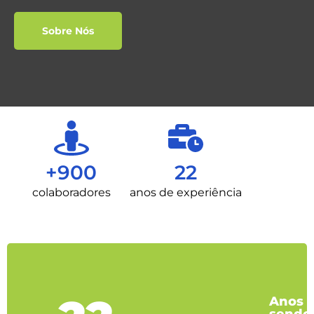
Sobre Nós
+900
22
colaboradores
anos de experiência
Anos