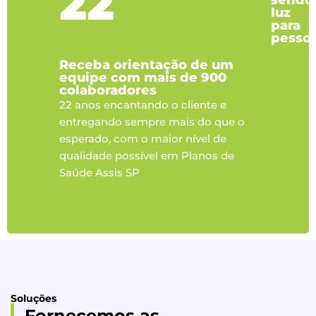
22
sendo
luz
para
pesso
Receba orientação de um
equipe com mais de 900
colaboradores
22 anos encantando o cliente e
entregando sempre mais do que o
esperado, com o maior nível de
qualidade possível em Planos de
Saúde Assis SP
Soluções
Fornecemos as