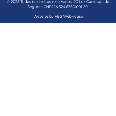
© 2025 Todos os direitos reservados. JC Luz Corretora de
Seguros CNPJ 14.324.635/0001-59.
Website by FBS WebHouse