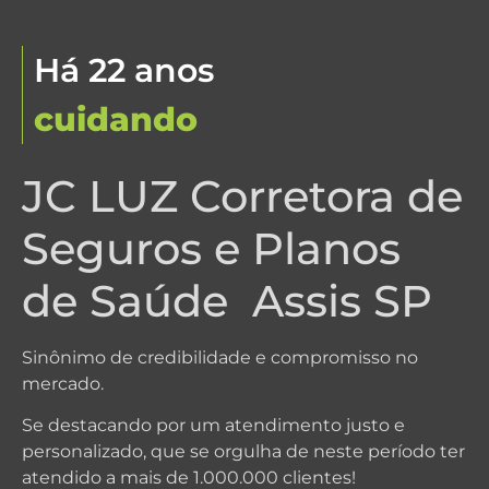
Há 22 anos
c
u
i
d
a
n
d
o
d
e
v
i
d
a
s
JC LUZ Corretora de
Seguros e Planos
de Saúde Assis SP
Sinônimo de credibilidade e compromisso no
mercado.
Se destacando por um atendimento justo e
personalizado, que se orgulha de neste período ter
atendido a mais de 1.000.000 clientes!